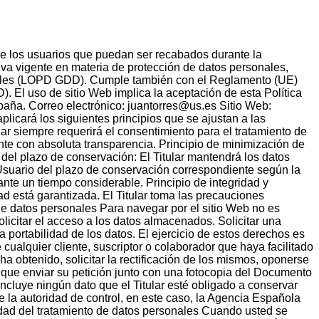
l de los usuarios que puedan ser recabados durante la
tiva vigente en materia de protección de datos personales,
gitales (LOPD GDD). Cumple también con el Reglamento (UE)
. El uso de sitio Web implica la aceptación de esta Política
paña. Correo electrónico: juantorres@us.es Sitio Web:
plicará los siguientes principios que se ajustan a las
lar siempre requerirá el consentimiento para el tratamiento de
ente con absoluta transparencia. Principio de minimización de
ión del plazo de conservación: El Titular mantendrá los datos
l Usuario del plazo de conservación correspondiente según la
rante un tiempo considerable. Principio de integridad y
d está garantizada. El Titular toma las precauciones
de datos personales Para navegar por el sitio Web no es
olicitar el acceso a los datos almacenados. Solicitar una
la portabilidad de los datos. El ejercicio de estos derechos es
e cualquier cliente, suscriptor o colaborador que haya facilitado
a obtenido, solicitar la rectificación de los mismos, oponerse
ene que enviar su petición junto con una fotocopia del Documento
incluye ningún dato que el Titular esté obligado a conservar
te la autoridad de control, en este caso, la Agencia Española
idad del tratamiento de datos personales Cuando usted se