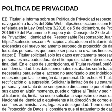
POLÍTICA DE PRIVACIDAD
EEl Titular le informa sobre su Política de Privacidad respect
navegación a través del Sitio Web: https://ecolecciones.com En
reflejada en la Ley Orgánica 3/2018, de 5 de diciembre, de
2016/679 del Parlamento Europeo y del Consejo de 27 de abril 
de Privacidad . Identidad del Responsable Responsable: Juan 
https://ecolecciones.com Principios aplicados en el tratamiento
exigencias del nuevo reglamento europeo de protección de datos
los datos personales que puede ser para uno o varios fines es
datos: El Titular solicitará solo los datos estrictamente necesar
personales recabados durante el tiempo estrictamente necesario
finalidad. En el caso de suscripciones, el Titular revisará peri
confidencialidad: Los datos personales recabados serán tratad
necesarias para evitar el acceso no autorizado o uso indebido
necesario que facilite ningún dato personal. Derechos El Titul
rectificación o la supresión. Solicitar la limitación de su trat
personal y por tanto debe ser ejercido directamente por el inter
sus datos en algún momento, puede dirigirse al Titular y pedir
al tratamiento, limitar su uso o solicitar la supresión de esos 
Nacional de Identidad o equivalente a la dirección de correo e
con fines administrativos, legales o de seguridad. Tiene derech
de Protección de Datos, si considera que el tratamiento de d