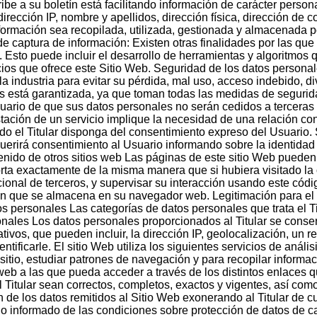
ibe a su boletín está facilitando información de carácter persona
ección IP, nombre y apellidos, dirección física, dirección de co
información sea recopilada, utilizada, gestionada y almacenada
de captura de información: Existen otras finalidades por las que 
 Esto puede incluir el desarrollo de herramientas y algoritmos 
ios que ofrece este Sitio Web. Seguridad de los datos personal
a industria para evitar su pérdida, mal uso, acceso indebido, div
 está garantizada, ya que toman todas las medidas de seguridad
Usuario de que sus datos personales no serán cedidos a tercera
ación de un servicio implique la necesidad de una relación con
ando el Titular disponga del consentimiento expreso del Usuario
uerirá consentimiento al Usuario informando sobre la identidad 
enido de otros sitios web Las páginas de este sitio Web pueden 
porta exactamente de la misma manera que si hubiera visitado la
icional de terceros, y supervisar su interacción usando este cód
ón que se almacena en su navegador web. Legitimación para el t
s personales Las categorías de datos personales que trata el Tit
nales Los datos personales proporcionados al Titular se conse
vos, que pueden incluir, la dirección IP, geolocalización, un reg
ificarle. El sitio Web utiliza los siguientes servicios de análisi
l sitio, estudiar patrones de navegación y para recopilar inform
web a las que pueda acceder a través de los distintos enlaces q
l Titular sean correctos, completos, exactos y vigentes, así c
 de los datos remitidos al Sitio Web exonerando al Titular de c
 informado de las condiciones sobre protección de datos de car