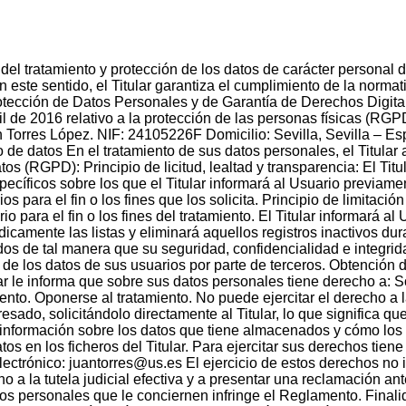
o del tratamiento y protección de los datos de carácter persona
 este sentido, el Titular garantiza el cumplimiento de la norma
 Protección de Datos Personales y de Garantía de Derechos Di
de 2016 relativo a la protección de las personas físicas (RGPD)
Torres López. NIF: 24105226F Domicilio: Sevilla, Sevilla – Es
 de datos En el tratamiento de sus datos personales, el Titular a
 (RGPD): Principio de licitud, lealtad y transparencia: El Titu
pecíficos sobre los que el Titular informará al Usuario previam
ios para el fin o los fines que los solicita. Principio de limitac
 para el fin o los fines del tratamiento. El Titular informará a
ódicamente las listas y eliminará aquellos registros inactivos du
os de tal manera que su seguridad, confidencialidad e integrida
 de los datos de sus usuarios por parte de terceros. Obtención 
ar le informa que sobre sus datos personales tiene derecho a: S
amiento. Oponerse al tratamiento. No puede ejercitar el derecho a 
esado, solicitándolo directamente al Titular, lo que significa qu
 información sobre los datos que tiene almacenados y cómo los h
datos en los ficheros del Titular. Para ejercitar sus derechos ti
lectrónico: juantorres@us.es El ejercicio de estos derechos no 
o a la tutela judicial efectiva y a presentar una reclamación an
atos personales que le conciernen infringe el Reglamento. Final