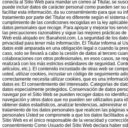
conecta al Sitio Web para mandar un correo al Titular, se suscr
puede incluir datos de carácter personal como pueden ser su dir
facilitar esta información, da su consentimiento para que su 
tratamiento por parte del Titular es diferente según el sistema 
cumplimiento de las condiciones recogidas en la ley aplicable.
datos personales que recoge. Para apoyar y mejorar los servic
las precauciones razonables y sigue las mejores prácticas de l
Web está alojado en: Banahost.com. La seguridad de los datos
privacidad para tener más información. El Titular informa al 
datos esté amparada en una obligación legal o cuando la prest
caso, solo se llevará a cabo la cesión de datos al tercero cu
colaboraciones con otros profesionales, en esos casos, se req
realizará con los más estrictos estándares de seguridad. Cont
artículos, etc.). El contenido incrustado de otras web se com
usted, utilizar cookies, incrustar un código de seguimiento ad
correctamente necesita utilizar cookies, que es una informaci
datos es: El consentimiento del interesado. Categorías de dato
datos especialmente protegidos. Conservación de datos perso
navegar por el Sitio Web se pueden recoger datos no identificati
navegación y otros datos que no pueden ser utilizados para ident
obtener datos estadísticos, analizar tendencias, administrar e
tratamiento de los datos personales que realicen las páginas 
personales Usted se compromete a que los datos facilitados a
Sitio Web es el único responsable de la veracidad y corrección
consentimiento Como Usuario del Sitio Web declara haber sido