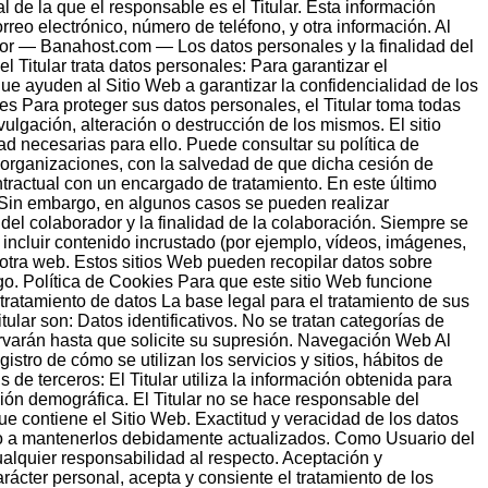
l de la que el responsable es el Titular. Esta información
rreo electrónico, número de teléfono, y otra información. Al
 por — Banahost.com — Los datos personales y la finalidad del
el Titular trata datos personales: Para garantizar el
que ayuden al Sitio Web a garantizar la confidencialidad de los
es Para proteger sus datos personales, el Titular toma todas
ulgación, alteración o destrucción de los mismos. El sitio
 necesarias para ello. Puede consultar su política de
s organizaciones, con la salvedad de que dicha cesión de
tractual con un encargado de tratamiento. En este último
. Sin embargo, en algunos casos se pueden realizar
del colaborador y la finalidad de la colaboración. Siempre se
incluir contenido incrustado (por ejemplo, vídeos, imágenes,
 otra web. Estos sitios Web pueden recopilar datos sobre
igo. Política de Cookies Para que este sitio Web funcione
ratamiento de datos La base legal para el tratamiento de sus
ular son: Datos identificativos. No se tratan categorías de
rvarán hasta que solicite su supresión. Navegación Web Al
istro de cómo se utilizan los servicios y sitios, hábitos de
s de terceros: El Titular utiliza la información obtenida para
ación demográfica. El Titular no se hace responsable del
ue contiene el Sitio Web. Exactitud y veracidad de los datos
omo a mantenerlos debidamente actualizados. Como Usuario del
ualquier responsabilidad al respecto. Aceptación y
ácter personal, acepta y consiente el tratamiento de los